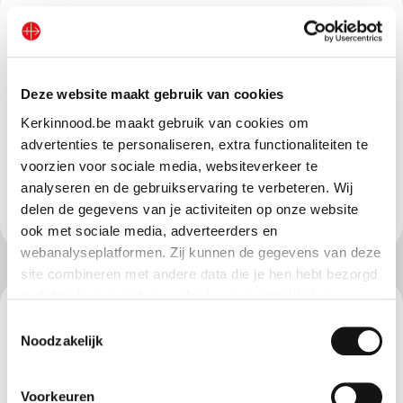
“Ik zou mijn dankbaarheid willen uitdrukken, omdat ik
deel mag uitmaken van dit wondermooie werk van liefde.
Elke maand verheugt mijn hart zich wanneer ik van Kerk
Deze website maakt gebruik van cookies
in Nood de nieuwsberichten krijg over hoe het Evangelie
zich in de wereld uitbreidt! Ik ben degene die het meest
Kerkinnood.be maakt gebruik van cookies om
advertenties te personaliseren, extra functionaliteiten te
profiteert wanneer ik trouw aan de zijde sta van dit werk
voorzien voor sociale media, websiteverkeer te
van liefde!”
analyseren en de gebruikservaring te verbeteren. Wij
delen de gegevens van je activiteiten op onze website
Een weldoenster uit Brazilië
ook met sociale media, adverteerders en
webanalyseplatformen. Zij kunnen de gegevens van deze
site combineren met andere data die je hen hebt bezorgd
zodat zij hun diensten verder kunnen ontwikkelen.
“Uw vrijgevigheid, die de aankoop van de nieuwe auto
Toestemmingsselectie
Indien je dat toestaat, kunnen wij of onze partners onder
Noodzakelijk
voor onze parochie mogelijk maakte, heeft een diepe
andere:
indruk op ons gemaakt. Het is niet alleen een
vervoermiddel, maar een symbool van hoop,
Voorkeuren