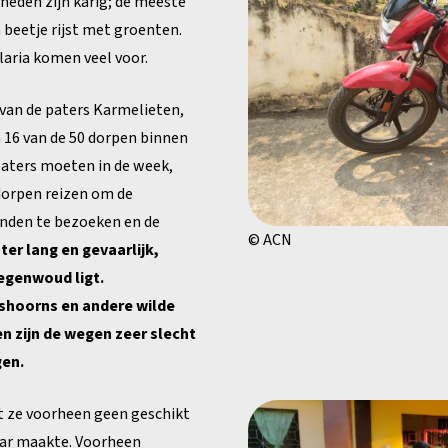
heden zijn karig; de meeste
 beetje rijst met groenten.
laria komen veel voor.
 van de paters Karmelieten,
 16 van de 50 dorpen binnen
aters moeten in de week,
dorpen reizen om de
enden te bezoeken en de
© ACN
ter lang en gevaarlijk,
regenwoud ligt.
ushoorns en andere wilde
n zijn de wegen zeer slecht
gen.
t ze voorheen geen geschikt
aar maakte. Voorheen