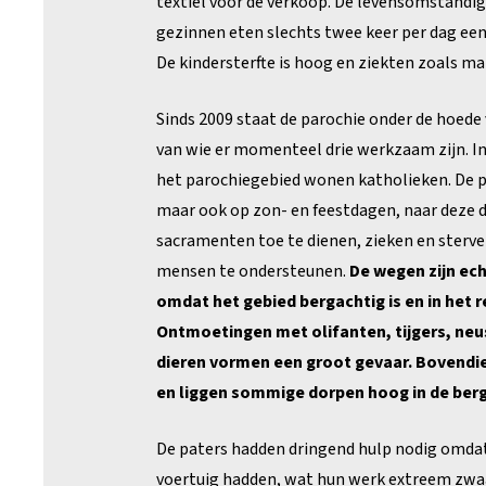
textiel voor de verkoop. De levensomstandig
gezinnen eten slechts twee keer per dag een
De kindersterfte is hoog en ziekten zoals ma
Sinds 2009 staat de parochie onder de hoede
van wie er momenteel drie werkzaam zijn. In
het parochiegebied wonen katholieken. De p
maar ook op zon- en feestdagen, naar deze 
sacramenten toe te dienen, zieken en sterv
mensen te ondersteunen.
De wegen zijn ech
omdat het gebied bergachtig is en in het 
Ontmoetingen met olifanten, tijgers, ne
dieren vormen een groot gevaar. Bovendie
en liggen sommige dorpen hoog in de ber
De paters hadden dringend hulp nodig omda
voertuig hadden, wat hun werk extreem zw