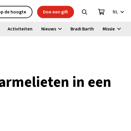
 op de hoogte
Doe een gift
NL
Activiteiten
Nieuws
Bradi Barth
Missie
armelieten in een