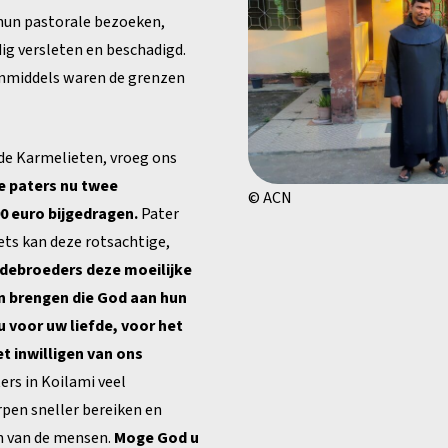
hun pastorale bezoeken,
ig versleten en beschadigd.
inmiddels waren de grenzen
n de Karmelieten, vroeg ons
e paters nu twee
© ACN
0 euro bijgedragen.
Pater
iets kan deze rotsachtige,
debroeders deze moeilijke
 brengen die God aan hun
 voor uw liefde, voor het
t inwilligen van ons
ers in Koilami veel
pen sneller bereiken en
n van de mensen.
Moge God u