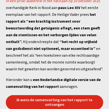
In een privé-audiëntie in het Vaticaan op 10 oktober 2025
overhandigde Kerk in Nood aan
paus Leo XIV
het eerste
exemplaar van het rapport. De Heilige Vader prees
het
rapport als “een krachtig instrument voor
bewustwording dat getuigenis aflegt, een stem geeft
aan de stemlozen en het verborgen lijden van velen
onthult”.
Hij onderstreepte dat
“het recht op vrijheid
van godsdienst niet optioneel, maar essentieel is”
en
beschreef het als “een hoeksteen van elke rechtvaardige
samenleving, omdat het de morele ruimte waarborgt
waarin het geweten kan worden gevormd en uitgeoefend”.
Hieronder kan u
een Nederlandse
digitale versie van de
samenvatting van het rapport
aanvragen.
Ik wens de samenvatting van het rapport te
ontvangen