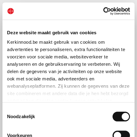
“Wanneer één lichaamsdeel pijn lijdt,
lijden alle andere mee;
Deze website maakt gebruik van cookies
wanneer één lichaamsdeel met respect behandeld
wordt,
Kerkinnood.be maakt gebruik van cookies om
delen alle andere in die vreugde.”
advertenties te personaliseren, extra functionaliteiten te
voorzien voor sociale media, websiteverkeer te
(1 Kor. 12,26)
analyseren en de gebruikservaring te verbeteren. Wij
delen de gegevens van je activiteiten op onze website
ook met sociale media, adverteerders en
webanalyseplatformen. Zij kunnen de gegevens van deze
site combineren met andere data die je hen hebt bezorgd
Een wereldwijde petitie voor
zodat zij hun diensten verder kunnen ontwikkelen.
vrijheid van godsdienst
Toestemmingsselectie
Indien je dat toestaat, kunnen wij of onze partners onder
Noodzakelijk
andere:
Voorkeuren