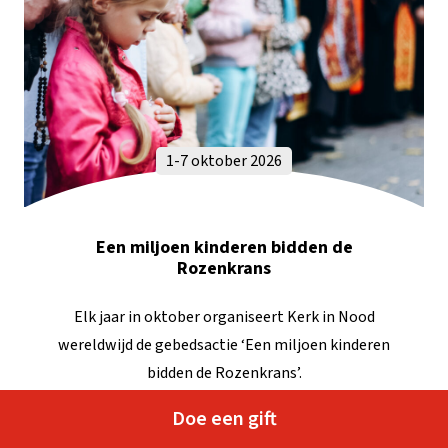
1-7 oktober 2026
Een miljoen kinderen bidden de
Rozenkrans
Elk jaar in oktober organiseert Kerk in Nood
wereldwijd de gebedsactie ‘Een miljoen kinderen
bidden de Rozenkrans’.
Doe een gift
Meer info