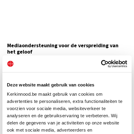
Mediaondersteuning voor de verspreiding van
het geloof
Catholic Radio & Television Network (CRTN)
speelt een
centrale rol in ons communicatiewerk. CRTN is een
moderne productiestudio die gespecialiseerd is in
Deze website maakt gebruik van cookies
documentaires en berichtgeving over de katholieke
Kerkinnood.be maakt gebruik van cookies om
Kerk in afgelegen gebieden
.
advertenties te personaliseren, extra functionaliteiten te
voorzien voor sociale media, websiteverkeer te
In crisisgebieden is het
ondersteunen van de media van
analyseren en de gebruikservaring te verbeteren. Wij
de lokale Kerk
een van onze belangrijkste prioriteiten.
delen de gegevens van je activiteiten op onze website
Want juist daar is het delen van het geloof van
ook met sociale media, adverteerders en