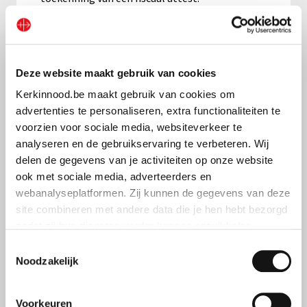
Als u toch een fiscaal attest wenst, kan u een
gift storten op de rekening van Hulp en Hoop
vzw. Via Hulp en Hoop steunt u onze
sociale
Deze website maakt gebruik van cookies
ontwikkelingsprojecten
. Vanaf 40 euro
Kerkinnood.be maakt gebruik van cookies om
ontvangt u het volgende jaar een fiscaal attest.
advertenties te personaliseren, extra functionaliteiten te
Meer informatie vindt u op de
website van Hulp
voorzien voor sociale media, websiteverkeer te
en Hoop
.
analyseren en de gebruikservaring te verbeteren. Wij
delen de gegevens van je activiteiten op onze website
ook met sociale media, adverteerders en
webanalyseplatformen. Zij kunnen de gegevens van deze
site combineren met andere data die je hen hebt bezorgd
Vragen over het steunen van onze
zodat zij hun diensten verder kunnen ontwikkelen.
projecten?
Toestemmingsselectie
Indien je dat toestaat, kunnen wij of onze partners onder
Noodzakelijk
Contacteer ons
andere:
Voor projectaanvragen kan u terecht bij
Voorkeuren