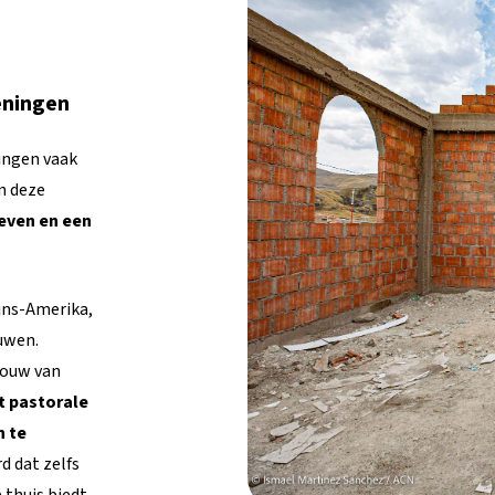
eningen
lingen vaak
n deze
leven en een
ijns-Amerika,
uwen.
bouw van
t pastorale
n te
d dat zelfs