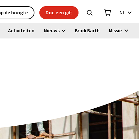
 op de hoogte
Doe een gift
NL
Activiteiten
Nieuws
Bradi Barth
Missie