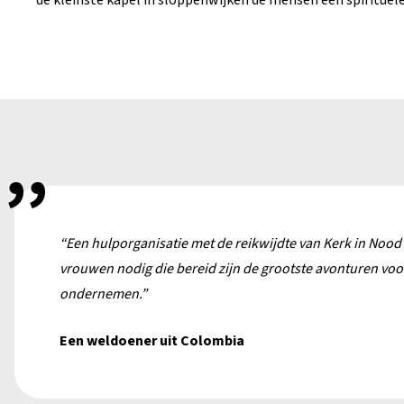
de kleinste kapel in sloppenwijken de mensen een spirituele
“Een hulporganisatie met de reikwijdte van Kerk in Noo
vrouwen nodig die bereid zijn de grootste avonturen voor
ondernemen.”
Een weldoener uit Colombia