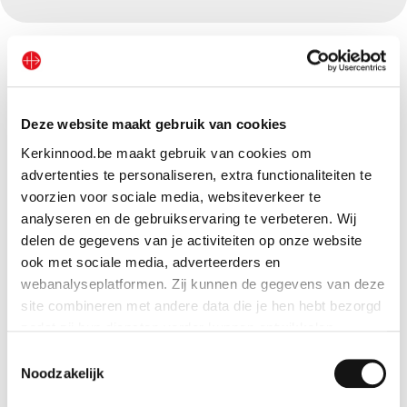
Deze website maakt gebruik van cookies
Kerkinnood.be maakt gebruik van cookies om
advertenties te personaliseren, extra functionaliteiten te
voorzien voor sociale media, websiteverkeer te
analyseren en de gebruikservaring te verbeteren. Wij
delen de gegevens van je activiteiten op onze website
ook met sociale media, adverteerders en
webanalyseplatformen. Zij kunnen de gegevens van deze
site combineren met andere data die je hen hebt bezorgd
zodat zij hun diensten verder kunnen ontwikkelen.
Toestemmingsselectie
Indien je dat toestaat, kunnen wij of onze partners onder
Andere projecten
Noodzakelijk
andere: