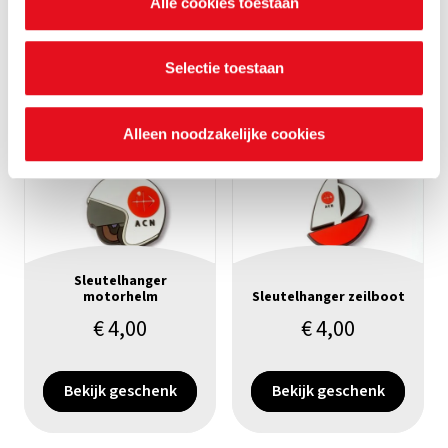
Alle cookies toestaan
waarvoor ze dienen en hoelang ze geldig blijven. Je kan
Bekijk geschenk
Bekijk geschenk
je voorkeuren ook op elk moment wijzigen via de cookie
instellingen.
Selectie toestaan
Alleen noodzakelijke cookies
Sleutelhanger
motorhelm
Sleutelhanger zeilboot
€
4,00
€
4,00
Bekijk geschenk
Bekijk geschenk