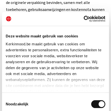
de originele verpakking bevinden, samen met alle
toebehoren, gebruiksaanwijzingen en kostennota kunnen
worden teruggenomen.
Indien de weldoener de overeenkomst herroept, zal Kerk
in Nood vzw alle tot op dat moment van de weldoener
Deze website maakt gebruik van cookies
ontvangen betalingen m.b.t. deze levering, inclusief de
Kerkinnood.be maakt gebruik van cookies om
standaard leveringskosten, aan de weldoener
advertenties te personaliseren, extra functionaliteiten te
terugbetalen binnen maximum 14 kalenderdagen nadat
voorzien voor sociale media, websiteverkeer te
Kerk in Nood vzw op de hoogte is gesteld van de beslissing
analyseren en de gebruikservaring te verbeteren. Wij
delen de gegevens van je activiteiten op onze website
van de weldoener om de overeenkomst te herroepen. Kerk
ook met sociale media, adverteerders en
in Nood vzw kan wachten met de terugbetaling totdat zij
webanalyseplatformen. Zij kunnen de gegevens van deze
alle geschenken heeft teruggekregen en de toestand
site combineren met andere data die je hen hebt bezorgd
ervan heeft kunnen nagaan.
zodat zij hun diensten verder kunnen ontwikkelen.
Toestemmingsselectie
Eventuele extra kosten ten gevolge van de keuze van de
Indien je dat toestaat, kunnen wij of onze partners onder
Noodzakelijk
weldoener voor een andere wijze van levering dan de door
andere: