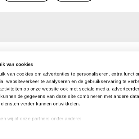
ik van cookies
0)16 39 50 50
Ma – vr: 9.00 – 16.00 uur
k van cookies om advertenties te personaliseren, extra functiona
kerkinnood.be
Heeft u vragen of opmerkinge
a, websiteverkeer te analyseren en de gebruikservaring te verbe
er voor u!
activiteiten op onze website ook met sociale media, adverteerde
4176 0144 9176
 kunnen de gegevens van deze site combineren met andere data 
Neem contact op
n diensten verder kunnen ontwikkelen.
nnen wij of onze partners onder andere:
egankelijkheid
© 2026 Kerk in 
ver je geografische locatie