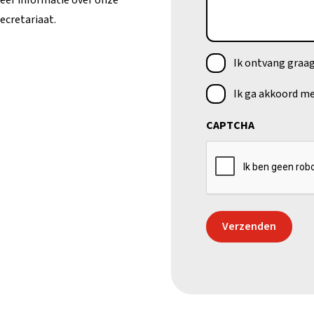
meer informatie over onze
ecretariaat.
Nieuwsbrief
Ik ontvang graag
Privacybeleid
Ik ga akkoord m
(Vereist)
CAPTCHA