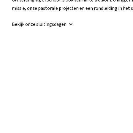
Uw vereniging of school is ook van harte welkom. U krijgt 
missie, onze pastorale projecten en een rondleiding in het s
Bekijk onze sluitingsdagen