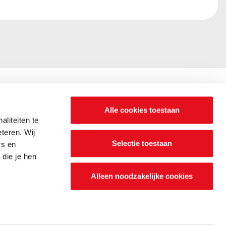
Alle cookies toestaan
liteiten te
n? Wij zijn
teren. Wij
Selectie toestaan
rs en
die je hen
Alleen noodzakelijke cookies
Nood
Webdesign by
DexVille