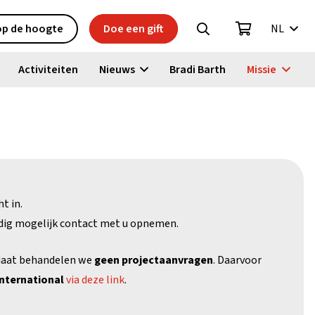
 op de hoogte
Doe een gift
NL
Activiteiten
Nieuws
Bradi Barth
Missie
t in.
dig mogelijk contact met u opnemen.
riaat behandelen we
geen projectaanvragen
. Daarvoor
nternational
via deze link
.