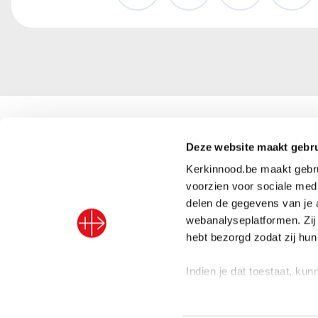
Kerk in Nood vzw
Deze website maakt gebru
+32 (
Kerkinnood.be maakt gebrui
info@
Abdij van Park 5
voorzien voor sociale medi
delen de gegevens van je 
3001 Leuven, België
BE91 
webanalyseplatformen. Zij
hebt bezorgd zodat zij hu
Indien je dat toestaat, ku
Privacybeleid
–
Algemene voorwaarden
–
Cookiebeleid
–
To
Informatie verzamelen o