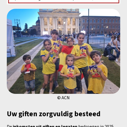
© ACN
Uw giften zorgvuldig besteed
De
inkomsten uit giften en legaten
bedroegen in 2025