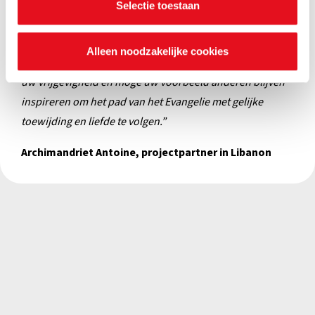
te delen in onze hedendaagse wereld. Met uw hulp
Selectie toestaan
kunnen we niet alleen ons educatief doel nastreven, maar
ook het geloof en de sociale verbinding binnen onze
Alleen noodzakelijke cookies
gemeenschappen. Moge de Heer u rijkelijk zegenen voor
uw vrijgevigheid en moge uw voorbeeld anderen blijven
inspireren om het pad van het Evangelie met gelijke
toewijding en liefde te volgen.”
Archimandriet Antoine, projectpartner in Libanon