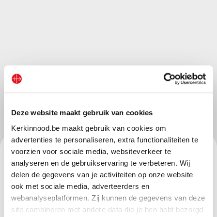
Deze website maakt gebruik van cookies
Kerkinnood.be maakt gebruik van cookies om
advertenties te personaliseren, extra functionaliteiten te
voorzien voor sociale media, websiteverkeer te
“Ik geef mijn steun aan Kerk in Nood, omdat ik bij het
analyseren en de gebruikservaring te verbeteren. Wij
lezen van uw nieuwsbrief altijd erg onder de indruk ben
delen de gegevens van je activiteiten op onze website
van wat u doet. Ik zie al die lijdende mensen en de
ook met sociale media, adverteerders en
situaties waarin u hulp biedt en het is vrij deprimerend
webanalyseplatformen. Zij kunnen de gegevens van deze
om te lezen over de “onmenselijkheid van de mens
site combineren met andere data die je hen hebt bezorgd