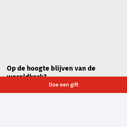
Op de hoogte blijven van de
wereldkerk?
Doe een gift
Ontvang onze projecten, geschenken, activiteiten en
nieuwsberichten rechtstreeks in uw mailbox. Wij
respecteren uw privacy. U kan op elk moment weer
uitschrijven.