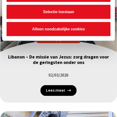
je voorkeuren ook op elk moment wijzigen via de cookie
instellingen.
Selectie toestaan
Alleen noodzakelijke cookies
Noodhulp
|
Libanon
Libanon – De missie van Jezus: zorg dragen voor
de geringsten onder ons
02/03/2026
Lees meer