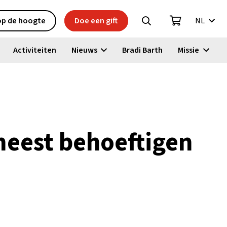
 op de hoogte
Doe een gift
NL
Activiteiten
Nieuws
Bradi Barth
Missie
 meest behoeftigen