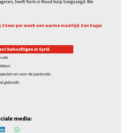
eren, heeft Kerk in Nood hulp toegezegd. We
g 3 keer per week een warme maaltijd. Een hapje
est behoeftigen in Syrië
ruikt.
rekbaar.
rojecten en
voor de pastorale
d gebruikt.
ociale media: