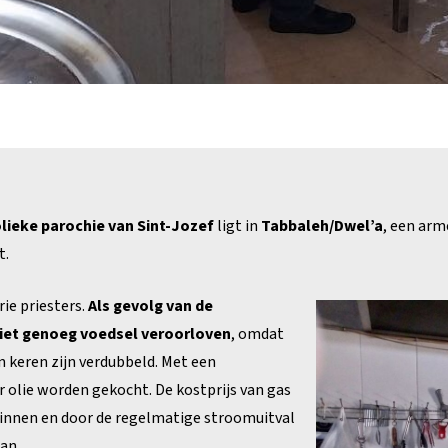
lieke parochie van Sint-Jozef
ligt in
Tabbaleh/Dwel’a
, een arm
t.
rie priesters.
Als gevolg van de
niet genoeg voedsel veroorloven
, omdat
n keren zijn verdubbeld. Met een
er olie worden gekocht. De kostprijs van gas
zinnen en door de regelmatige stroomuitval
an.