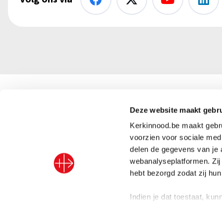
Kerk in Nood vzw
Deze website maakt gebru
+32 (
Kerkinnood.be maakt gebrui
info@
Abdij van Park 5
voorzien voor sociale medi
delen de gegevens van je 
3001 Leuven, België
BE91 
webanalyseplatformen. Zij
hebt bezorgd zodat zij hu
Indien je dat toestaat, ku
Privacybeleid
–
Algemene voorwaarden
–
Cookiebeleid
–
To
Informatie verzamelen o