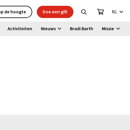
 op de hoogte
Doe een gift
NL
Activiteiten
Nieuws
Bradi Barth
Missie