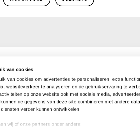
ik van cookies
0)16 39 50 50
Ma – vr: 9.00 – 16.00 uur
k van cookies om advertenties te personaliseren, extra functiona
kerkinnood.be
Heeft u vragen of opmerkinge
a, websiteverkeer te analyseren en de gebruikservaring te verbe
er voor u!
activiteiten op onze website ook met sociale media, adverteerde
4176 0144 9176
 kunnen de gegevens van deze site combineren met andere data 
Neem contact op
n diensten verder kunnen ontwikkelen.
nnen wij of onze partners onder andere:
egankelijkheid
© 2026 Kerk in 
ver je geografische locatie