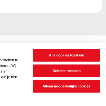
Alle cookies toestaan
liteiten te
n? Wij zijn
teren. Wij
Selectie toestaan
rs en
die je hen
Alleen noodzakelijke cookies
Nood
Webdesign by
DexVille