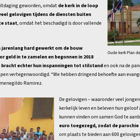
en uitdaging geworden, omdat
de kerk in de loop
veel gelovigen tijdens de diensten buiten
te staat
, omdat het beschadigd is door vallende
en jarenlang hard gewerkt om de bouw
Oude kerk Plan de
or geld in te zamelen en begonnen in 2018
bracht echter hun inspanningen tot stilstand
en ook na de pand
ppen vertegenwoordigd. “We hebben dringend behoefte aan evangel
rmenegildo Ramirez.
De gelovigen – waaronder veel jonger
kerkelijk leven en beleven hun geloof
kunnen vinden om samen God te aanbid
euro toegezegd, zodat de parochie e
om plaats te bieden aan 600 gelovigen