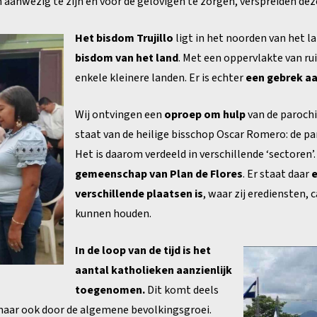
aanwezig te zijn en voor de gelovigen te zorgen, verspreiden deze
Het bisdom Trujillo
ligt in het noorden van het la
bisdom van het land
. Met een oppervlakte van ru
enkele kleinere landen. Er is echter
een gebrek a
Wij ontvingen een
oproep om hulp
van de parochi
staat van de heilige bisschop Oscar Romero: de pa
Het is daarom verdeeld in verschillende ‘sectoren’.
gemeenschap van Plan de Flores
. Er staat daar
e
verschillende plaatsen is
, waar zij erediensten, 
kunnen houden.
In de loop van de tijd is het
aantal katholieken aanzienlijk
toegenomen.
Dit komt deels
 maar ook door de algemene bevolkingsgroei.