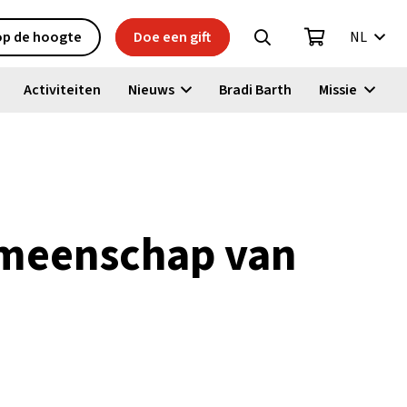
 op de hoogte
Doe een gift
NL
Activiteiten
Nieuws
Bradi Barth
Missie
emeenschap van