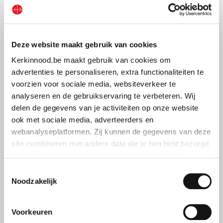
het gebouw binnenkort behoorlijk vol zal zijn.
We willen
al onze weldoeners hartelijk bedanken voor hun steun
en voortdurende hulp.
”
Deze website maakt gebruik van cookies
Kerkinnood.be maakt gebruik van cookies om
advertenties te personaliseren, extra functionaliteiten te
voorzien voor sociale media, websiteverkeer te
analyseren en de gebruikservaring te verbeteren. Wij
delen de gegevens van je activiteiten op onze website
ook met sociale media, adverteerders en
webanalyseplatformen. Zij kunnen de gegevens van deze
site combineren met andere data die je hen hebt bezorgd
zodat zij hun diensten verder kunnen ontwikkelen.
Toestemmingsselectie
Indien je dat toestaat, kunnen wij of onze partners onder
Noodzakelijk
andere:
Voorkeuren
© ACN
Informatie verzamelen over je geografische locatie