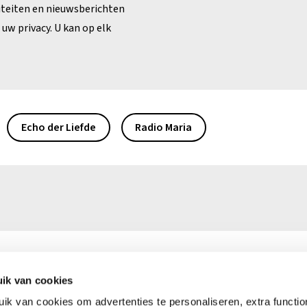
iteiten en nieuwsberichten
uw privacy. U kan op elk
Echo der Liefde
Radio Maria
ik van cookies
0)16 39 50 50
Ma – vr: 9.00 – 16.00 uur
k van cookies om advertenties te personaliseren, extra functiona