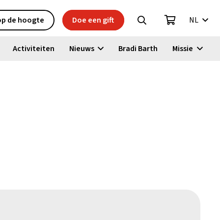
 op de hoogte
Doe een gift
NL
Activiteiten
Nieuws
Bradi Barth
Missie