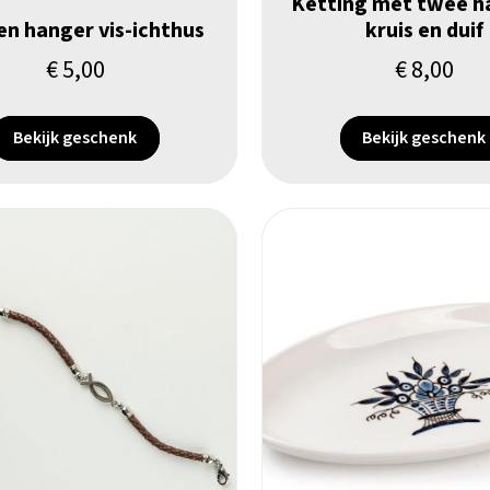
Ketting met twee h
n hanger vis-ichthus
kruis en duif
€
5,00
€
8,00
Bekijk geschenk
Bekijk geschenk