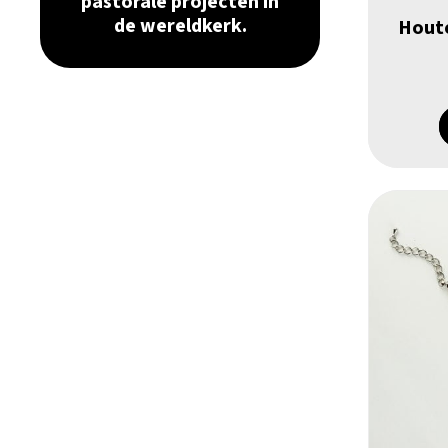
pastorale projecten in
de wereldkerk.
Houte