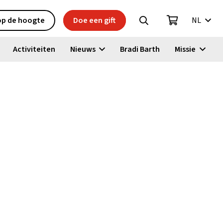
 op de hoogte
Doe een gift
NL
Activiteiten
Nieuws
Bradi Barth
Missie