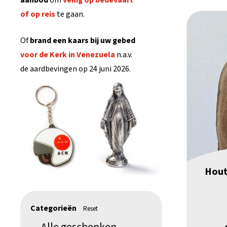
aanbod
om
veilig op bedevaart
of op reis
te gaan.
Of
brand een
kaars bij uw gebed
voor de Kerk in
Venezuela
n.a.v.
de aardbevingen op 24 juni 2026.
Hout
Categorieën
Reset