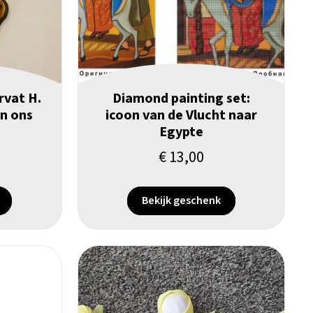
rvat H.
Diamond painting set:
en ons
icoon van de Vlucht naar
Egypte
€
13,00
Bekijk geschenk