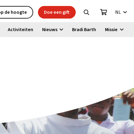
 op de hoogte
Doe een gift
NL
Activiteiten
Nieuws
Bradi Barth
Missie