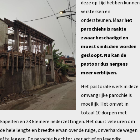
deze op tijd hebben kunnen
versterken en
ondersteunen. Maar
het
parochiehuis raakte
zwaar beschadigd en
moest sindsdien worden
gesloopt. Nu kan de
pastoor dus nergens
meer verblijven.
Het pastorale werk in deze
omvangrijke parochie is
moeilijk. Het omvat in
totaal 10 dorpen met
kapellen en 23 kleinere nederzettingen. Het duurt vele uren om
de hele lengte en breedte ervan over de ruige, onverharde wegen
af te leggen. De parochie is echter zeer actief en levendig.