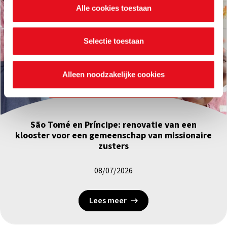
Alle cookies toestaan
waarvoor ze dienen en hoelang ze geldig blijven. Je kan
je voorkeuren ook op elk moment wijzigen via de cookie
instellingen.
Selectie toestaan
Alleen noodzakelijke cookies
Bouwhulp
|
São Tomé en Príncipe
São Tomé en Príncipe: renovatie van een
klooster voor een gemeenschap van missionaire
zusters
08/07/2026
Lees meer