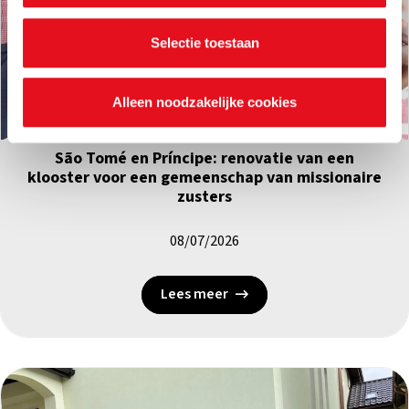
je voorkeuren ook op elk moment wijzigen via de cookie
instellingen.
Selectie toestaan
Bouwhulp
|
São Tomé en Príncipe
Alleen noodzakelijke cookies
São Tomé en Príncipe: renovatie van een
klooster voor een gemeenschap van missionaire
zusters
08/07/2026
Lees meer