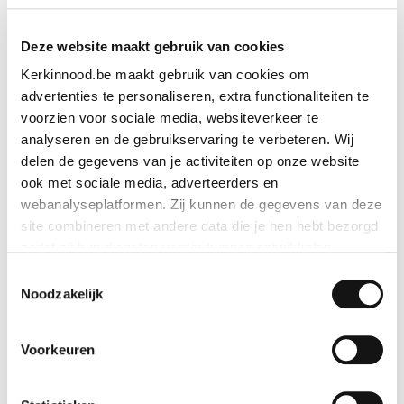
Deze website maakt gebruik van cookies
Kerkinnood.be maakt gebruik van cookies om
advertenties te personaliseren, extra functionaliteiten te
voorzien voor sociale media, websiteverkeer te
analyseren en de gebruikservaring te verbeteren. Wij
delen de gegevens van je activiteiten op onze website
ook met sociale media, adverteerders en
webanalyseplatformen. Zij kunnen de gegevens van deze
site combineren met andere data die je hen hebt bezorgd
zodat zij hun diensten verder kunnen ontwikkelen.
Toestemmingsselectie
Indien je dat toestaat, kunnen wij of onze partners onder
Noodzakelijk
andere:
Voorkeuren
Informatie verzamelen over je geografische locatie
Je apparaat identificeren
Boekje ‘Kom en volg mij’
Bepaalde voorkeuren en profielen identificeren om