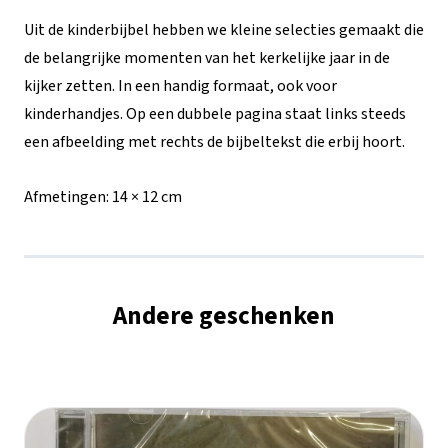
de
Uit de kinderbijbel hebben we kleine selecties gemaakt die
dienaar
de belangrijke momenten van het kerkelijke jaar in de
kijker zetten. In een handig formaat, ook voor
van
kinderhandjes. Op een dubbele pagina staat links steeds
God'
een afbeelding met rechts de bijbeltekst die erbij hoort.
aantal
Afmetingen:
14 × 12 cm
Andere geschenken