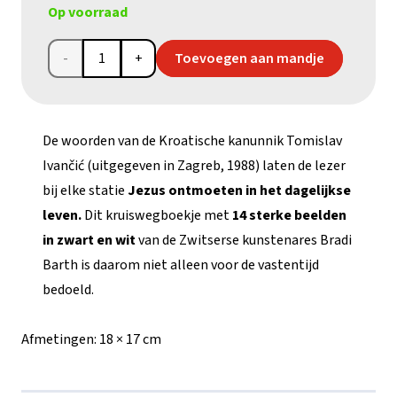
Op voorraad
Boekje
Toevoegen aan mandje
'Kom
en
De woorden van de Kroatische kanunnik Tomislav
volg
Ivančić (uitgegeven in Zagreb, 1988) laten de lezer
bij elke statie
Jezus ontmoeten in het dagelijkse
mij'
leven.
Dit kruiswegboekje met
14 sterke beelden
aantal
in zwart en wit
van de Zwitserse kunstenares Bradi
Barth is daarom niet alleen voor de vastentijd
bedoeld.
Afmetingen:
18 × 17 cm