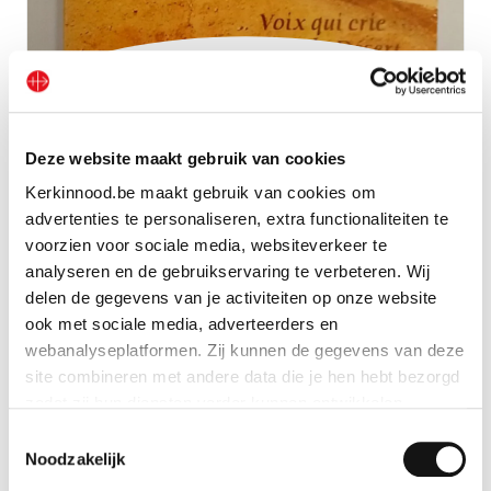
CD ‘Stem die roept in de woestijn’
Deze website maakt gebruik van cookies
Bekijk geschenk
Kerkinnood.be maakt gebruik van cookies om
advertenties te personaliseren, extra functionaliteiten te
voorzien voor sociale media, websiteverkeer te
analyseren en de gebruikservaring te verbeteren. Wij
delen de gegevens van je activiteiten op onze website
ook met sociale media, adverteerders en
webanalyseplatformen. Zij kunnen de gegevens van deze
site combineren met andere data die je hen hebt bezorgd
zodat zij hun diensten verder kunnen ontwikkelen.
Toestemmingsselectie
Indien je dat toestaat, kunnen wij of onze partners onder
Noodzakelijk
andere: