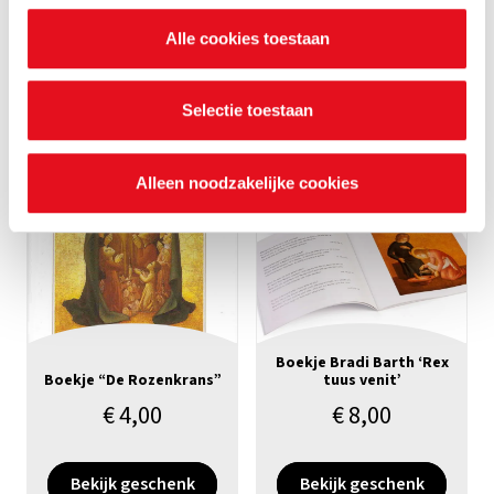
€
4,00
€
4,00
nalezen welke cookies we verzamelen, wie ze uitgeeft,
Alle cookies toestaan
waarvoor ze dienen en hoelang ze geldig blijven. Je kan
Bekijk geschenk
Bekijk geschenk
je voorkeuren ook op elk moment wijzigen via de cookie
instellingen.
Selectie toestaan
Alleen noodzakelijke cookies
Boekje Bradi Barth ‘Rex
Boekje “De Rozenkrans”
tuus venit’
€
4,00
€
8,00
Bekijk geschenk
Bekijk geschenk