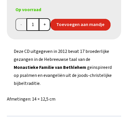
Op voorraad
CD
Toevoegen aan mandje
'Stem
die
Deze CD uitgegeven in 2012 bevat 17 broederlijke
roept
gezangen in de Hebreeuwse taal van de
Monastieke Familie van Bethlehem
geïnspireerd
in de
op psalmen en evangeliën uit de joods-christelijke
woestijn'
bijbeltraditie.
aantal
Afmetingen:
14 × 12,5 cm