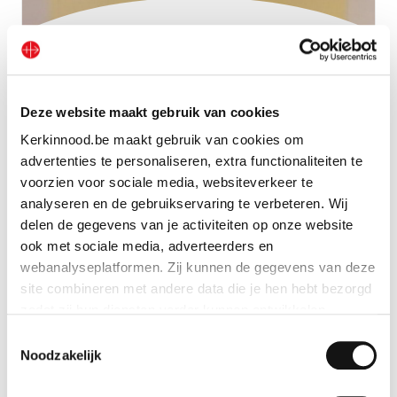
Boekje ‘Kom en volg mij’
Deze website maakt gebruik van cookies
Bekijk geschenk
Kerkinnood.be maakt gebruik van cookies om
advertenties te personaliseren, extra functionaliteiten te
voorzien voor sociale media, websiteverkeer te
analyseren en de gebruikservaring te verbeteren. Wij
delen de gegevens van je activiteiten op onze website
ook met sociale media, adverteerders en
webanalyseplatformen. Zij kunnen de gegevens van deze
site combineren met andere data die je hen hebt bezorgd
zodat zij hun diensten verder kunnen ontwikkelen.
Toestemmingsselectie
Indien je dat toestaat, kunnen wij of onze partners onder
Noodzakelijk
andere: