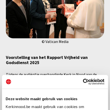
© Vatican Media
Voorstelling van het Rapport Vrijheid van
Godsdienst 2025
Tijdens de audiëntie overhandigde Kerk in Nood aan de
Heilige Vader het eerste exemplaar van het aanstaande
Rapport Vrijheid van Godsdienst in de Wereld 2025
, dat
op
21 oktober
in Rome officieel wordt voorgesteld
. Het
Deze website maakt gebruik van cookies
rapport, dat
196 landen
bestrijkt en
meer dan 1.000
Kerkinnood.be maakt gebruik van cookies om
pagina’s
beslaat, documenteert de huidige stand van