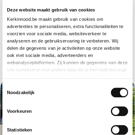
Deze website maakt gebruik van cookies
Kerkinnood.be maakt gebruik van cookies om
advertenties te personaliseren, extra functionaliteiten te
voorzien voor sociale media, websiteverkeer te
analyseren en de gebruikservaring te verbeteren. Wij
delen de gegevens van je activiteiten op onze website
ook met sociale media, adverteerders en
webanalyseplatformen. Zij kunnen de gegevens van deze
Andere projecten
site combineren met andere data die je hen hebt bezorgd
zodat zij hun diensten verder kunnen ontwikkelen.
Toestemmingsselectie
Indien je dat toestaat, kunnen wij of onze partners onder
Noodzakelijk
andere:
Voorkeuren
Informatie verzamelen over je geografische locatie
Je apparaat identificeren
Bepaalde voorkeuren en profielen identificeren om
Statistieken
advertenties te personaliseren.