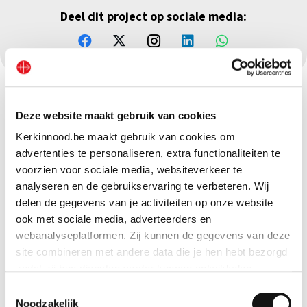
Deel dit project op sociale media:
Deze website maakt gebruik van cookies
Kerkinnood.be maakt gebruik van cookies om
advertenties te personaliseren, extra functionaliteiten te
voorzien voor sociale media, websiteverkeer te
analyseren en de gebruikservaring te verbeteren. Wij
delen de gegevens van je activiteiten op onze website
ook met sociale media, adverteerders en
webanalyseplatformen. Zij kunnen de gegevens van deze
site combineren met andere data die je hen hebt bezorgd
zodat zij hun diensten verder kunnen ontwikkelen.
Toestemmingsselectie
Indien je dat toestaat, kunnen wij of onze partners onder
Noodzakelijk