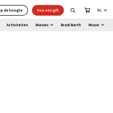
 op de hoogte
Doe een gift
NL
Activiteiten
Nieuws
Bradi Barth
Missie