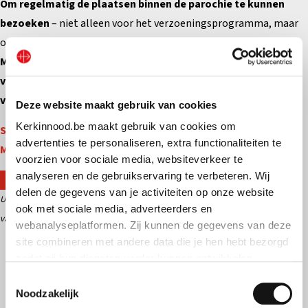
Om regelmatig de plaatsen binnen de parochie te kunnen
bezoeken
– niet alleen voor het verzoeningsprogramma, maar
ook om de sacramenten te bedienen –
hebben de paters
Montfortanen dringend een voertuig nodig. Tot nu toe is het
voor hen buitengewoon moeilijk geweest om zich te
verplaatsen. Wij hebben hen 24.300 euro beloofd.
Deze website maakt gebruik van cookies
Kerkinnood.be maakt gebruik van cookies om
Steunt u ook de pastorale activiteiten van de paters
advertenties te personaliseren, extra functionaliteiten te
Montfortanen in Burundi?
voorzien voor sociale media, websiteverkeer te
analyseren en de gebruikservaring te verbeteren. Wij
Ik steun de paters Montfortanen in Burundi
delen de gegevens van je activiteiten op onze website
Uw gift wordt voor deze of gelijkaardige projecten en voor de pastorale opdracht
ook met sociale media, adverteerders en
van Kerk in Nood gebruikt.
webanalyseplatformen. Zij kunnen de gegevens van deze
Uw gift wordt voor deze of gelijkaardige projecten en
voor de pastorale
site combineren met andere data die je hen hebt bezorgd
opdracht van Kerk in Nood gebruikt.
zodat zij hun diensten verder kunnen ontwikkelen.
Toestemmingsselectie
Indien je dat toestaat, kunnen wij of onze partners onder
Noodzakelijk
Deel dit project op sociale media:
andere: