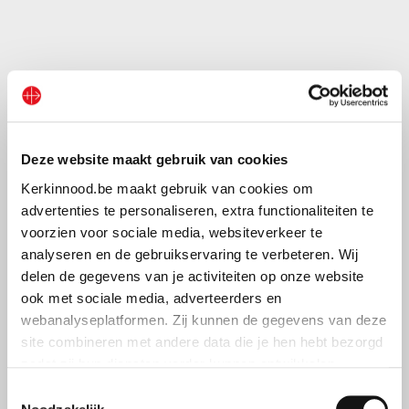
Deze website maakt gebruik van cookies
Kerkinnood.be maakt gebruik van cookies om
advertenties te personaliseren, extra functionaliteiten te
voorzien voor sociale media, websiteverkeer te
analyseren en de gebruikservaring te verbeteren. Wij
delen de gegevens van je activiteiten op onze website
ook met sociale media, adverteerders en
webanalyseplatformen. Zij kunnen de gegevens van deze
site combineren met andere data die je hen hebt bezorgd
zodat zij hun diensten verder kunnen ontwikkelen.
Toestemmingsselectie
Indien je dat toestaat, kunnen wij of onze partners onder