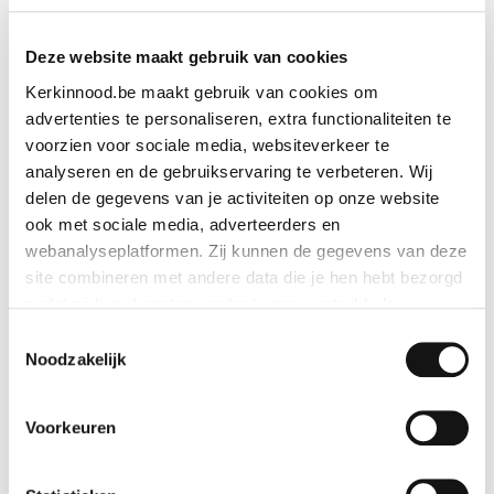
Deze website maakt gebruik van cookies
Kerkinnood.be maakt gebruik van cookies om
advertenties te personaliseren, extra functionaliteiten te
voorzien voor sociale media, websiteverkeer te
analyseren en de gebruikservaring te verbeteren. Wij
delen de gegevens van je activiteiten op onze website
ook met sociale media, adverteerders en
webanalyseplatformen. Zij kunnen de gegevens van deze
site combineren met andere data die je hen hebt bezorgd
zodat zij hun diensten verder kunnen ontwikkelen.
Toestemmingsselectie
Indien je dat toestaat, kunnen wij of onze partners onder
Noodzakelijk
andere:
Voorkeuren
Informatie verzamelen over je geografische locatie
Je apparaat identificeren
Houten hanger bijbelvers N.T. (Evangelie)
Bepaalde voorkeuren en profielen identificeren om