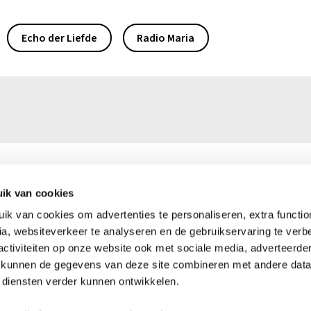
Echo der Liefde
Radio Maria
ik van cookies
0)16 39 50 50
Ma – vr: 9.00 – 16.00 uur
k van cookies om advertenties te personaliseren, extra functiona
kerkinnood.be
Heeft u vragen of opmerkinge
a, websiteverkeer te analyseren en de gebruikservaring te verbe
er voor u!
activiteiten op onze website ook met sociale media, adverteerde
4176 0144 9176
 kunnen de gegevens van deze site combineren met andere data 
Neem contact op
n diensten verder kunnen ontwikkelen.