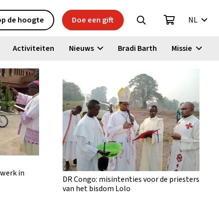
 op de hoogte
Doe een gift
NL
Activiteiten
Nieuws
Bradi Barth
Missie
werk in
DR Congo: misintenties voor de priesters
van het bisdom Lolo