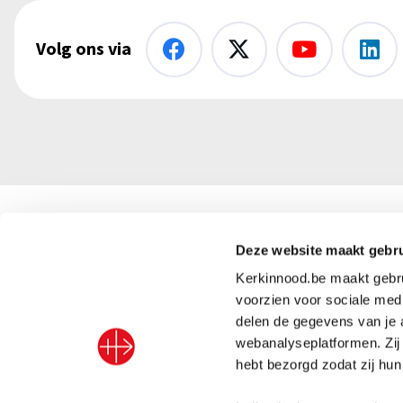
Volg ons via
Kerk in Nood vzw
Deze website maakt gebru
+32 (
Kerkinnood.be maakt gebrui
info@
Abdij van Park 5
voorzien voor sociale medi
delen de gegevens van je 
3001 Leuven, België
BE91 
webanalyseplatformen. Zij
hebt bezorgd zodat zij hu