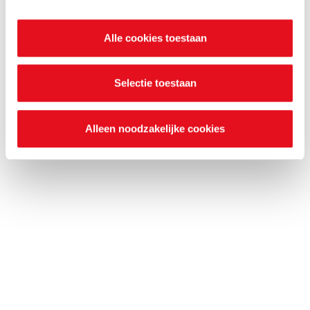
onderstaande knoppen. In ons cookiebeleid kan je
nalezen welke cookies we verzamelen, wie ze uitgeeft,
Alle cookies toestaan
waarvoor ze dienen en hoelang ze geldig blijven. Je kan
je voorkeuren ook op elk moment wijzigen via de cookie
instellingen.
Selectie toestaan
Alleen noodzakelijke cookies