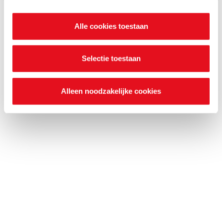
onderstaande knoppen. In ons cookiebeleid kan je
nalezen welke cookies we verzamelen, wie ze uitgeeft,
Alle cookies toestaan
waarvoor ze dienen en hoelang ze geldig blijven. Je kan
je voorkeuren ook op elk moment wijzigen via de cookie
instellingen.
Selectie toestaan
Alleen noodzakelijke cookies