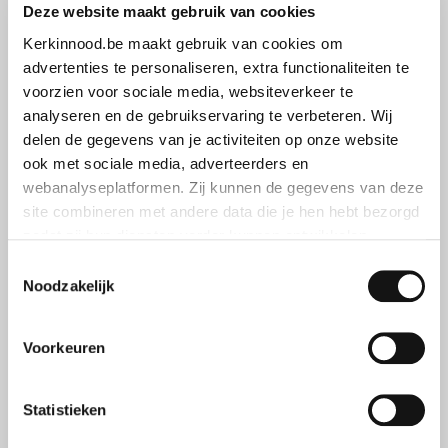
Deze website maakt gebruik van cookies
Kerkinnood.be maakt gebruik van cookies om
advertenties te personaliseren, extra functionaliteiten te
voorzien voor sociale media, websiteverkeer te
analyseren en de gebruikservaring te verbeteren. Wij
delen de gegevens van je activiteiten op onze website
ook met sociale media, adverteerders en
webanalyseplatformen. Zij kunnen de gegevens van deze
site combineren met andere data die je hen hebt bezorgd
zodat zij hun diensten verder kunnen ontwikkelen.
Toestemmingsselectie
Indien je dat toestaat, kunnen wij of onze partners onder
Noodzakelijk
andere:
Voorkeuren
Informatie verzamelen over je geografische locatie
Je apparaat identificeren
Bepaalde voorkeuren en profielen identificeren om
Statistieken
advertenties te personaliseren.