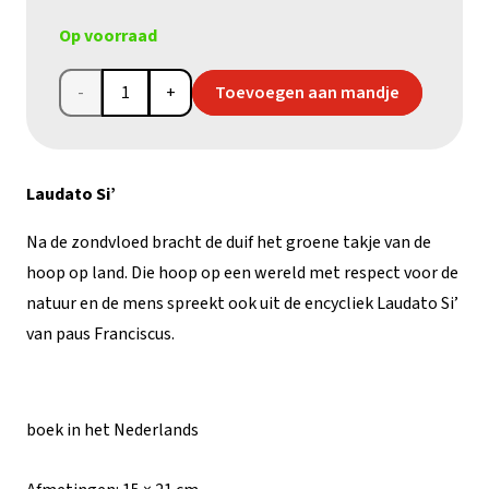
Op voorraad
Encycliek
Toevoegen aan mandje
van
paus
Laudato Si’
Franciscus
Na de zondvloed bracht de duif het groene takje van de
Laudato
hoop op land. Die hoop op een wereld met respect voor de
natuur en de mens spreekt ook uit de encycliek Laudato Si’
Si’
van paus Franciscus.
met
vredeskaars
boek in het Nederlands
aantal