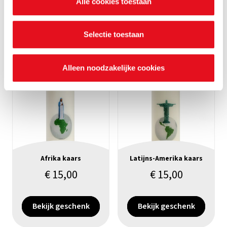
Alle cookies toestaan
waarvoor ze dienen en hoelang ze geldig blijven. Je kan
je voorkeuren ook op elk moment wijzigen via de cookie
Bekijk geschenk
Bekijk geschenk
instellingen.
Selectie toestaan
Alleen noodzakelijke cookies
Afrika kaars
Latijns-Amerika kaars
€
15,00
€
15,00
Bekijk geschenk
Bekijk geschenk