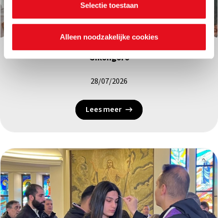
Selectie toestaan
Pastorale vorming
|
Rwanda
Alleen noodzakelijke cookies
Rwanda: retraite voor 54 priesters in het bisdom
Gikongoro
28/07/2026
Lees meer