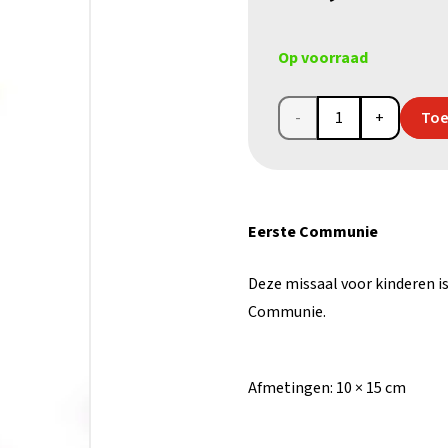
Op voorraad
Boek
Toe
‘Mijn
missaal’
Eerste Communie
aantal
Deze missaal voor kinderen i
Communie.
Afmetingen:
10 × 15 cm