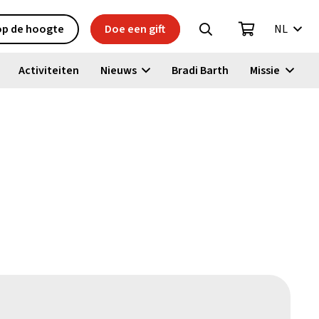
 op de hoogte
Doe een gift
NL
Activiteiten
Nieuws
Bradi Barth
Missie