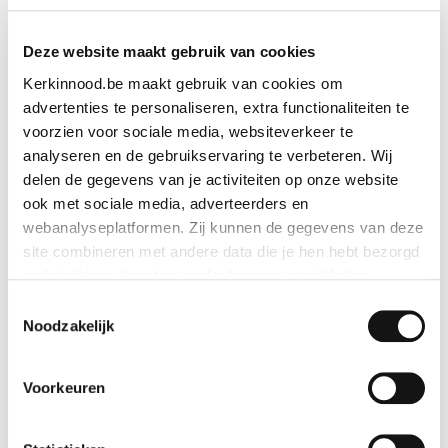
Deze website maakt gebruik van cookies
Kerkinnood.be maakt gebruik van cookies om
advertenties te personaliseren, extra functionaliteiten te
voorzien voor sociale media, websiteverkeer te
analyseren en de gebruikservaring te verbeteren. Wij
delen de gegevens van je activiteiten op onze website
ook met sociale media, adverteerders en
webanalyseplatformen. Zij kunnen de gegevens van deze
site combineren met andere data die je hen hebt bezorgd
zodat zij hun diensten verder kunnen ontwikkelen.
Toestemmingsselectie
Indien je dat toestaat, kunnen wij of onze partners onder
Noodzakelijk
andere:
Voorkeuren
Informatie verzamelen over je geografische locatie
Je apparaat identificeren
Heilige Familie in seleniet
Bepaalde voorkeuren en profielen identificeren om