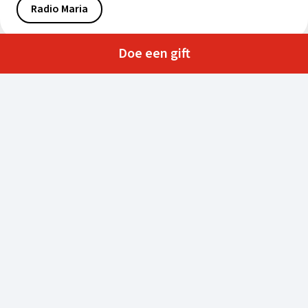
Radio Maria
Doe een gift
Kerk in Nood vzw