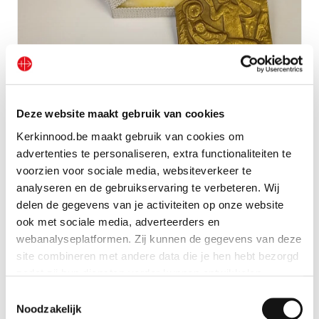
Geboorte van Christus in brons
Deze website maakt gebruik van cookies
Kerkinnood.be maakt gebruik van cookies om
Bekijk geschenk
advertenties te personaliseren, extra functionaliteiten te
voorzien voor sociale media, websiteverkeer te
analyseren en de gebruikservaring te verbeteren. Wij
delen de gegevens van je activiteiten op onze website
ook met sociale media, adverteerders en
webanalyseplatformen. Zij kunnen de gegevens van deze
site combineren met andere data die je hen hebt bezorgd
zodat zij hun diensten verder kunnen ontwikkelen.
Toestemmingsselectie
Indien je dat toestaat, kunnen wij of onze partners onder
Noodzakelijk