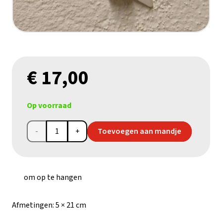
€
17,00
Op voorraad
Heilige
Toevoegen aan mandje
Familie
in
om op te hangen
seleniet
Afmetingen:
5 × 21 cm
aantal