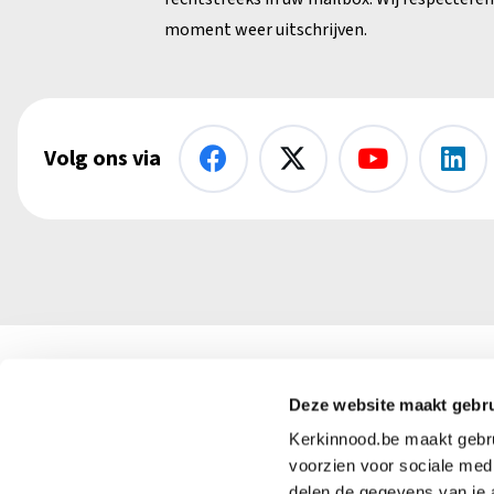
moment weer uitschrijven.
Volg ons via
Kerk in Nood vzw
Deze website maakt gebru
+32 (
Kerkinnood.be maakt gebrui
info@
Abdij van Park 5
voorzien voor sociale medi
delen de gegevens van je 