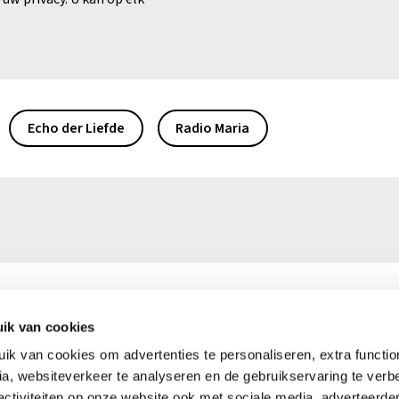
Echo der Liefde
Radio Maria
ik van cookies
0)16 39 50 50
Ma – vr: 9.00 – 16.00 uur
k van cookies om advertenties te personaliseren, extra functiona
kerkinnood.be
Heeft u vragen of opmerkinge
a, websiteverkeer te analyseren en de gebruikservaring te verbe
er voor u!
activiteiten op onze website ook met sociale media, adverteerde