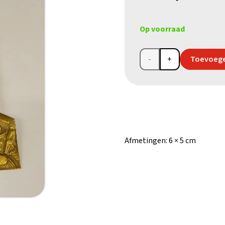
Op voorraad
Geboorte
Toevoege
van
Christus
in
brons
Afmetingen:
6 × 5 cm
aantal