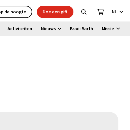
 op de hoogte
Doe een gift
NL
Activiteiten
Nieuws
Bradi Barth
Missie