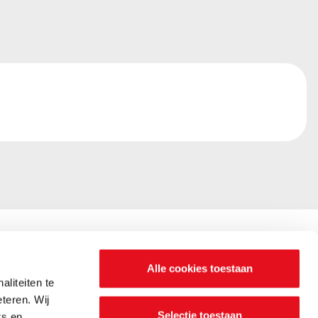
Alle cookies toestaan
liteiten te
n? Wij zijn
teren. Wij
Selectie toestaan
rs en