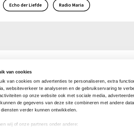
Echo der Liefde
Radio Maria
ik van cookies
0)16 39 50 50
Ma – vr: 9.00 – 16.00 uur
k van cookies om advertenties te personaliseren, extra functiona
kerkinnood.be
Heeft u vragen of opmerkinge
a, websiteverkeer te analyseren en de gebruikservaring te verbe
er voor u!
activiteiten op onze website ook met sociale media, adverteerde
4176 0144 9176
 kunnen de gegevens van deze site combineren met andere data 
Neem contact op
n diensten verder kunnen ontwikkelen.
nnen wij of onze partners onder andere: