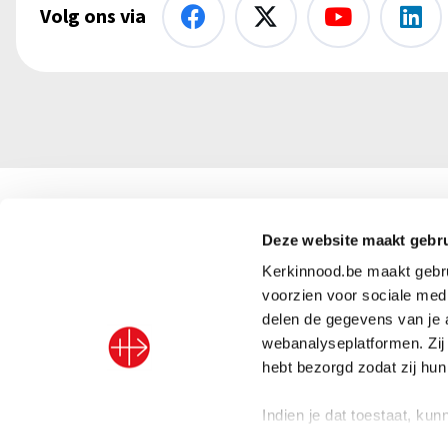
Volg ons via
Kerk in Nood vzw
Deze website maakt gebru
+32 (
Kerkinnood.be maakt gebrui
info@
Abdij van Park 5
voorzien voor sociale medi
delen de gegevens van je 
3001 Leuven, België
BE91 
webanalyseplatformen. Zij
hebt bezorgd zodat zij hu
Indien je dat toestaat, ku