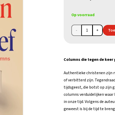
Op voorraad
Rony
Toe
Ceustermans,
Tegendraads
Columns die tegen de keer
positief
aantal
Authentieke christenen zijn 
of verbitterd zijn. Tegendraad
tijdsgeest, die botst op zij
columns verduidelijken waar 
in onze tijd. Volgens de aute
geweest is bij de tijd te brenge