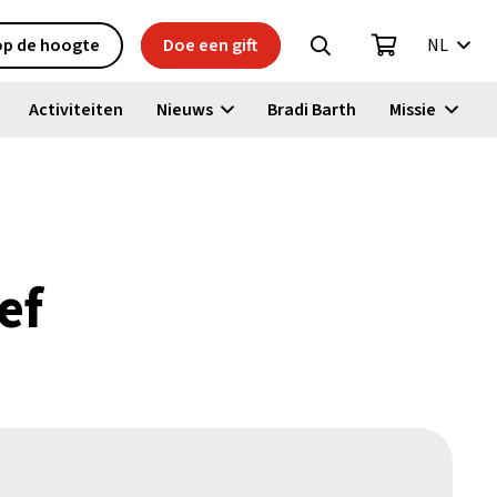
 op de hoogte
Doe een gift
NL
Activiteiten
Nieuws
Bradi Barth
Missie
ef