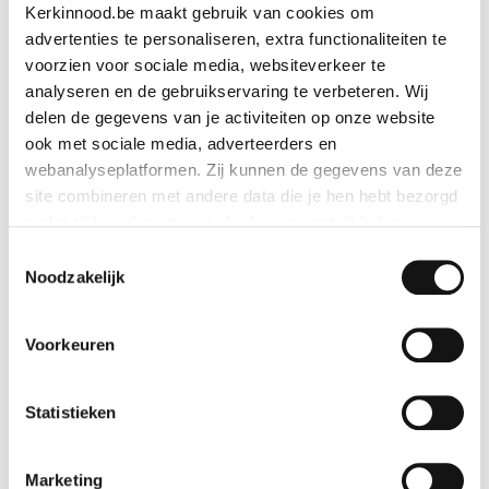
Kerkinnood.be maakt gebruik van cookies om
advertenties te personaliseren, extra functionaliteiten te
voorzien voor sociale media, websiteverkeer te
analyseren en de gebruikservaring te verbeteren. Wij
delen de gegevens van je activiteiten op onze website
ook met sociale media, adverteerders en
webanalyseplatformen. Zij kunnen de gegevens van deze
site combineren met andere data die je hen hebt bezorgd
zodat zij hun diensten verder kunnen ontwikkelen.
Toestemmingsselectie
Indien je dat toestaat, kunnen wij of onze partners onder
Noodzakelijk
andere:
Heilige Familie in seleniet
Voorkeuren
Informatie verzamelen over je geografische locatie
Bekijk geschenk
Je apparaat identificeren
Bepaalde voorkeuren en profielen identificeren om
Statistieken
advertenties te personaliseren.
Marketing
De strikt noodzakelijke cookies zijn nodig voor het goed