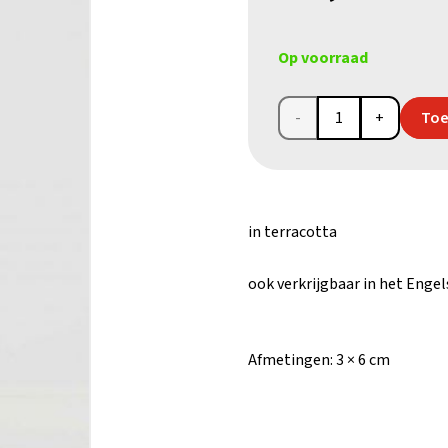
Op voorraad
Beschermengel
Toe
(terracotta)
aantal
in terracotta
ook verkrijgbaar in het Engel
Afmetingen:
3 × 6 cm