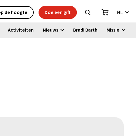
 op de hoogte
Doe een gift
NL
Activiteiten
Nieuws
Bradi Barth
Missie