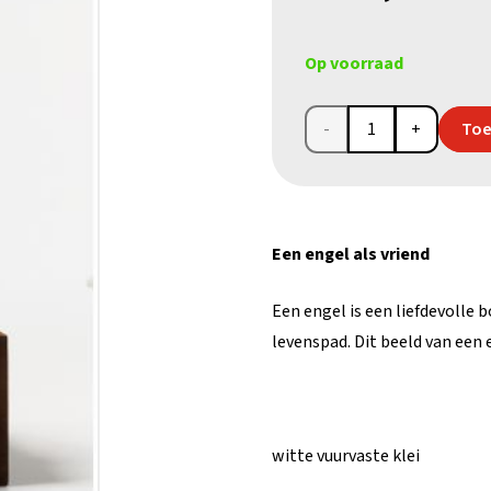
Op voorraad
Beeld
Toe
van
een
Een engel als vriend
engel
als
Een engel is een liefdevolle 
levenspad. Dit beeld van een 
vriend
van
een
witte vuurvaste klei
kind