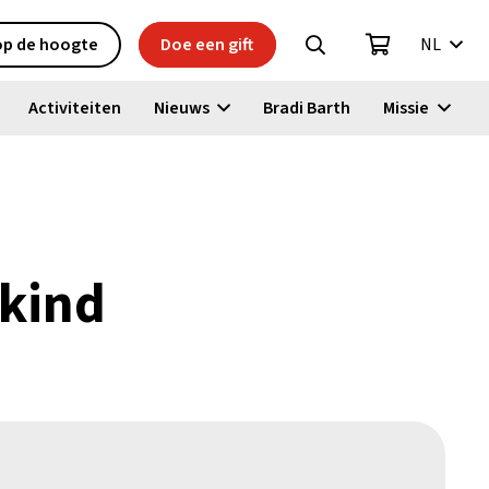
 op de hoogte
Doe een gift
NL
Activiteiten
Nieuws
Bradi Barth
Missie
 kind