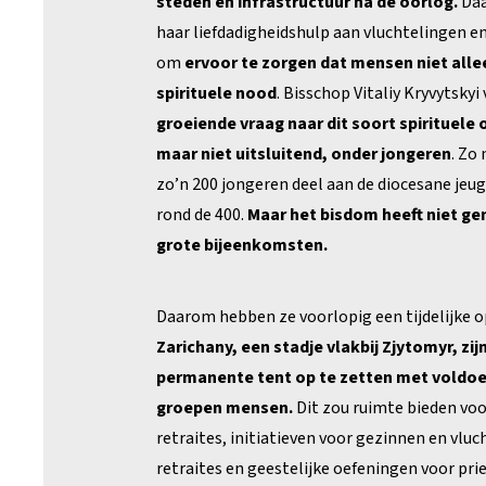
steden en infrastructuur na de oorlog.
Daa
haar liefdadigheidshulp aan vluchtelingen en
om
ervoor te zorgen dat mensen niet alle
spirituele nood
. Bisschop Vitaliy Kryvytsky
groeiende vraag naar dit soort spirituele
maar niet uitsluitend, onder jongeren
. Zo
zo’n 200 jongeren deel aan de diocesane jeug
rond de 400.
Maar het bisdom heeft niet ge
grote bijeenkomsten.
Daarom hebben ze voorlopig een tijdelijke 
Zarichany, een stadje vlakbij Zjytomyr, zij
permanente tent op te zetten met voldoe
groepen mensen.
Dit zou ruimte bieden vo
retraites, initiatieven voor gezinnen en vlu
retraites en geestelijke oefeningen voor prie