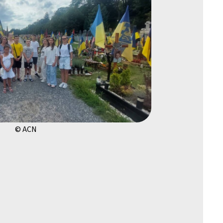
© ACN