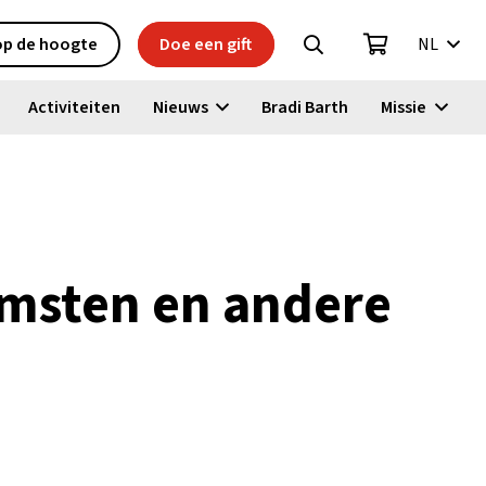
 op de hoogte
Doe een gift
NL
Activiteiten
Nieuws
Bradi Barth
Missie
omsten en andere