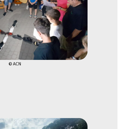
© ACN