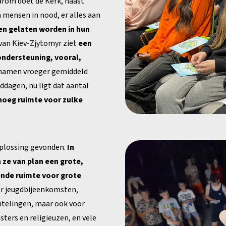
rom doet de Kerk, naast
 mensen in nood, er alles aan
en gelaten worden in hun
i van Kiev-Zjytomyr ziet
een
 ondersteuning, vooral,
 namen vroeger gemiddeld
ddagen, nu ligt dat aantal
noeg ruimte voor zulke
oplossing gevonden.
In
n ze van plan een grote,
nde ruimte voor grote
or jeugdbijeenkomsten,
chtelingen, maar ook voor
sters en religieuzen, en vele