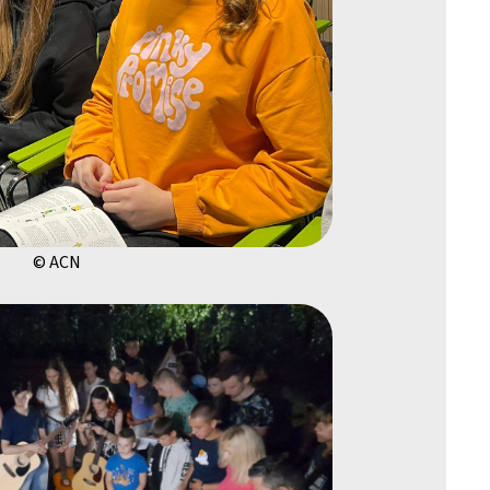
© ACN