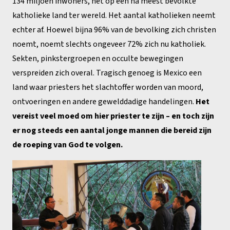
134 miljoen inwoners, het op één na meest bevolkte
katholieke land ter wereld. Het aantal katholieken neemt
echter af. Hoewel bijna 96% van de bevolking zich christen
noemt, noemt slechts ongeveer 72% zich nu katholiek.
Sekten, pinkstergroepen en occulte bewegingen
verspreiden zich overal. Tragisch genoeg is Mexico een
land waar priesters het slachtoffer worden van moord,
ontvoeringen en andere gewelddadige handelingen.
Het
vereist veel moed om hier priester te zijn – en toch zijn
er nog steeds een aantal jonge mannen die bereid zijn
de roeping van God te volgen.