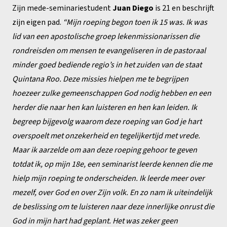
Zijn mede-seminariestudent
Juan Diego
is 21 en beschrijft
zijn eigen pad.
“Mijn roeping begon toen ik 15 was. Ik was
lid van een apostolische groep lekenmissionarissen die
rondreisden om mensen te evangeliseren in de pastoraal
minder goed bediende regio’s in het zuiden van de staat
Quintana Roo. Deze missies hielpen me te begrijpen
hoezeer zulke gemeenschappen God nodig hebben en een
herder die naar hen kan luisteren en hen kan leiden. Ik
begreep bijgevolg waarom deze roeping van God je hart
overspoelt met onzekerheid en tegelijkertijd met vrede.
Maar ik aarzelde om aan deze roeping gehoor te geven
totdat ik, op mijn 18e, een seminarist leerde kennen die me
hielp mijn roeping te onderscheiden. Ik leerde meer over
mezelf, over God en over Zijn volk. En zo nam ik uiteindelijk
de beslissing om te luisteren naar deze innerlijke onrust die
God in mijn hart had geplant. Het was zeker geen